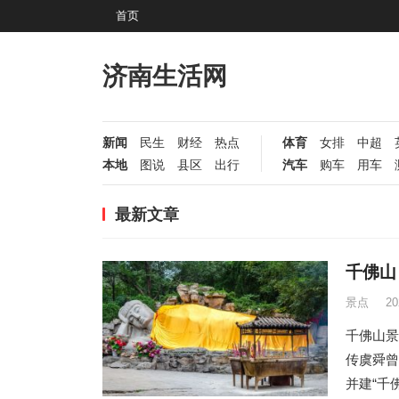
首页
济南生活网
新闻
民生
财经
热点
体育
女排
中超
本地
图说
县区
出行
汽车
购车
用车
最新文章
千佛山 T
景点
2
千佛山景
传虞舜曾
并建“千佛