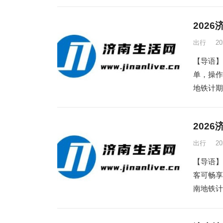
202
出行
2
【导语】
单，操
地铁计期
202
出行
2
【导语】
客可畅
南地铁计