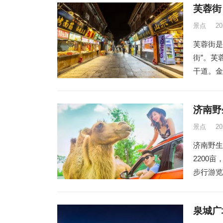
芙蓉街 F
景点
2
芙蓉街是
街”。芙
干道。金
济南野生动
景点
2
济南野生
2200
步行游览
泉城广场 