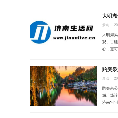
大明湖景区
景点
2
大明湖风
观、古建
心，更可
趵突泉景区
景点
2
趵突泉公
城广场连
济南“七十