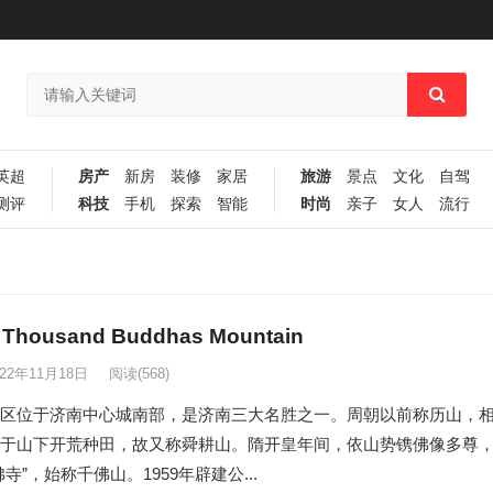
英超
房产
新房
装修
家居
旅游
景点
文化
自驾
测评
科技
手机
探索
智能
时尚
亲子
女人
流行
housand Buddhas Mountain
022年11月18日
阅读
(568)
区位于济南中心城南部，是济南三大名胜之一。周朝以前称历山，
于山下开荒种田，故又称舜耕山。隋开皇年间，依山势镌佛像多尊
寺”，始称千佛山。1959年辟建公...