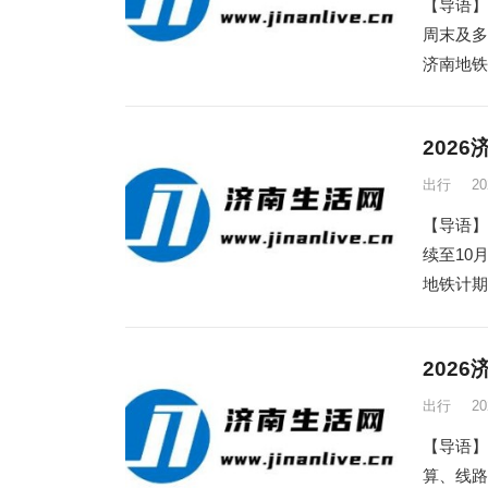
【导语】
周末及
济南地铁
202
出行
2
【导语】
续至1
地铁计期
202
出行
2
【导语】
算、线路