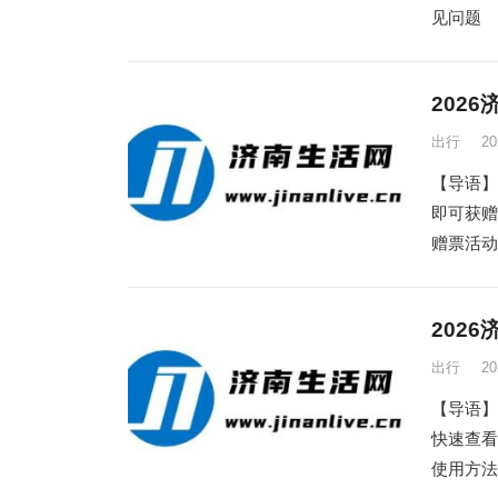
见问题
202
出行
2
【导语】
即可获
赠票活动
202
出行
2
【导语】
快速查看
使用方法