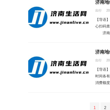
济南地
出行
2
【导语】
心扫码
济南地铁
济南地
出行
2
【导语】
时间各
消费额度
文
1
2