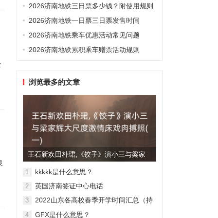
2026济南地铁三日票多少钱？附使用规则
2026济南地铁一日票三日票发售时间
2026济南地铁乘车优惠活动常见问题
2026济南地铁累积乘车赠票活动规则
景
浏览最多的文章
王石新欢田朴珺,《饺子》演小三与梁家
泉
辉大尺度激情床戏肉搏照(...
kkkkk是什么意思？
1
英国济南签证中心电话
2
2022山东各高校春季开学时间汇总（持
3
续更新）
GFX是什么意思？
4