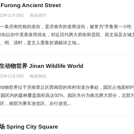
urong Ancient Street
022年11月18日
阅读
(497)
一条济南性格的老街，是济南市的老商业街，被誉为“齐鲁第一小吃
蓉街以街中芙蓉泉而得名，邻近历代两大府衙和贡院、府文庙及古城
、明、清时，是文人墨客饮酒赋诗之地...
物世界 Jinan Wildlife World
022年11月18日
阅读
(562)
动物世界位于济南章丘区西南部的埠村街道办事处，园区占地面积
亩，园区内的森林覆盖面积高达92%。园区共分为南北两大部分，北部
区，南部为乘车游览区。步行游览...
Spring City Square