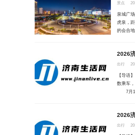
景点
2
泉城广场
虎泉，距
的会合地
202
出行
2
【导语】
数乘车，
7月1日
202
出行
2