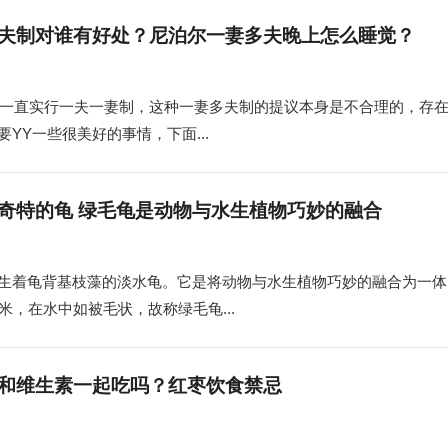
夫制对谁有好处？尼泊尔一妻多夫晚上怎么睡觉？
会一直实行一夫一妻制，这种一妻多夫制的提议本身是不合理的，存
YY一些很美好的事情，下面...
奇特的龟 绿毛龟是动物与水生植物巧妙的融合
生着龟背基枝藻的淡水龟。它是将动物与水生植物巧妙的融合为一体
，在水中如被毛状，故称绿毛龟...
和维生素一起吃吗？红枣饮食禁忌