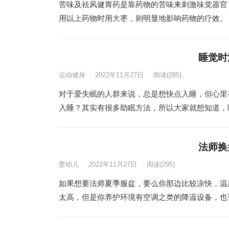
苦味及祛风健胃药是靠药物的苦味来刺激味觉器官
用以上药物时用大枣，则明显地影响药物的疗效。 
睡觉时
运动健身
2022年11月27日
阅读
(285)
对于爱失眠的人群来说，总是想快点入睡，但心里
入睡？其实有很多助眠方法，所以大家就想知道，睡
法师换
婴幼儿
2022年11月27日
阅读
(295)
如果想要法师夏季服盆，要么你那边比较凉快，温
太高，但是你养护环境有空调之类的降温设备，也可以