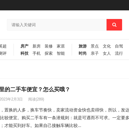
英超
房产
新房
装修
家居
旅游
景点
文化
自驾
测评
科技
手机
探索
智能
时尚
亲子
女人
流行
里的二手车便宜？怎么买哦？
2023年2月3日
阅读
(289)
，置换的人多，换车节奏快，卖家流动资金快也卖得快，所以，发
比较便宜。购买二手车有一条潜规则：就是可遇而不可求。一定要
；才能买到好车。如果自己接触车辆比较...