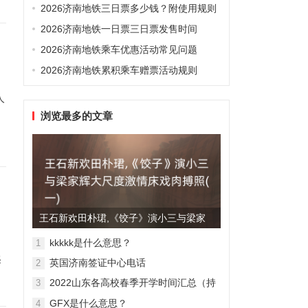
2026济南地铁三日票多少钱？附使用规则
2026济南地铁一日票三日票发售时间
2026济南地铁乘车优惠活动常见问题
2026济南地铁累积乘车赠票活动规则
人
浏览最多的文章
王石新欢田朴珺,《饺子》演小三与梁家
辉大尺度激情床戏肉搏照(...
kkkkk是什么意思？
1
择
英国济南签证中心电话
2
2022山东各高校春季开学时间汇总（持
3
续更新）
GFX是什么意思？
4