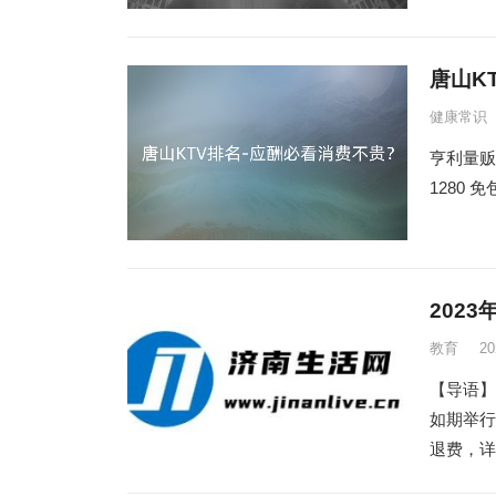
唐山K
健康常识
亨利量贩式
1280 免
202
教育
2
【导语】
如期举行
退费，详