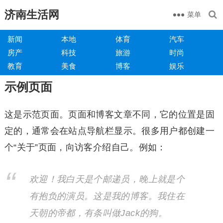
济南生活网
菜单
新闻
本地
体育
汽车
房产
科技
旅游
时尚
教育
美食
博客
娱乐
示例页面
这是示范页面。页面和博客文章不同，它的位置是固
定的，通常会在站点导航栏显示。很多用户都创建一
个“关于”页面，向访客介绍自己。例如：
欢迎！我白天是个邮递员，晚上就是个
有抱负的演员。这是我的博客。我住在
天朝的帝都，有条叫做Jack的狗。