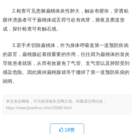
2.检查可见患侧扁桃体炎性肿大，触诊有硬块，穿透粘
膜伴溃疡者可于扁桃体或舌腭弓处有肉芽，脓夜及窦道形
成，探针检查可有触石感。
3.若手术切除扁桃体，作为身体呼吸道第一道预防疾病
的器官，扁桃腺起着很重要的作用，往往因为扁桃体的发炎
导致患者就医，从而有效避免了气管、支气管以及肺部受到
感染危险。因此摘掉扁桃腺就等于撤掉了第一道预防疾病的
岗哨。
本文来自网络，不代表济南生活网立场。转载请注明出处：
https://www.jinanlive.cn/m/15060.html
18
赞