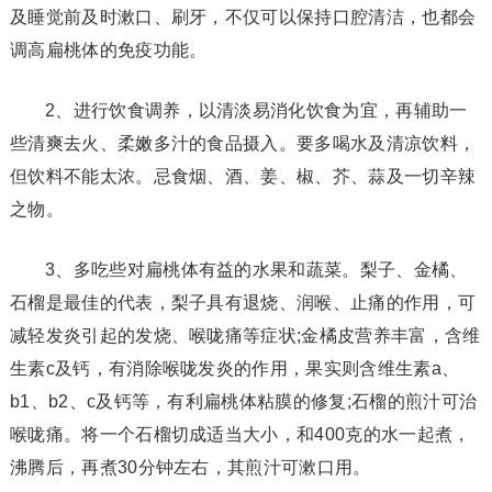
及睡觉前及时漱口、刷牙，不仅可以保持口腔清洁，也都会
调高扁桃体的免疫功能。
2、进行饮食调养，以清淡易消化饮食为宜，再辅助一
些清爽去火、柔嫩多汁的食品摄入。要多喝水及清凉饮料，
但饮料不能太浓。忌食烟、酒、姜、椒、芥、蒜及一切辛辣
之物。
3、多吃些对扁桃体有益的水果和蔬菜。梨子、金橘、
石榴是最佳的代表，梨子具有退烧、润喉、止痛的作用，可
减轻发炎引起的发烧、喉咙痛等症状;金橘皮营养丰富，含维
生素c及钙，有消除喉咙发炎的作用，果实则含维生素a、
b1、b2、c及钙等，有利扁桃体粘膜的修复;石榴的煎汁可治
喉咙痛。将一个石榴切成适当大小，和400克的水一起煮，
沸腾后，再煮30分钟左右，其煎汁可漱口用。