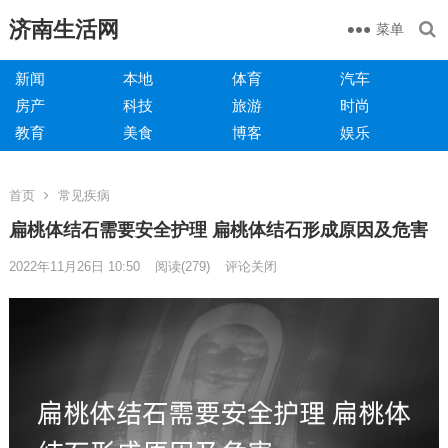
济南生活网
菜单
新闻
本地
体育
汽车
房产
科技
旅游
时尚
教育
美食
博客
娱乐
首页
常见疾病
扁桃体结石需要安全护理 扁桃体结石形成原因及危害
2022年11月26日 10:50
阅读
(279)
评论关闭