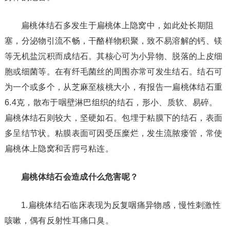
扁桃体结石多发生于扁桃体上隐窝中，如此处长期阻
塞，分泌物引流不畅，干酪样物积聚，致不易溶解的钙、镁
等无机盐沉积而成结石。其核心可为小异物、脱落的上皮细
胞或细菌等。在有纤毛菌丝的周围亦常可发生结石。结石可
为一个或多个，从芝麻至核桃大小，有报告一扁桃体结石重
6.4克，散布于咽壁淋巴组织的结石，形小、质软、易碎。
扁桃体结石则较大，坚硬如石。包埋于粘膜下的结石，表面
多呈结节状。粘膜表面可因受压糜烂，发生流脓瘘管，常使
扁桃体上隐窝和舌腭弓粘连。
扁桃体结石会造成什么危害呢？
1.扁桃体结石临床表现为反复咽痛异物感，慢性刺激性
咳嗽，偶有反射性耳痛口臭。