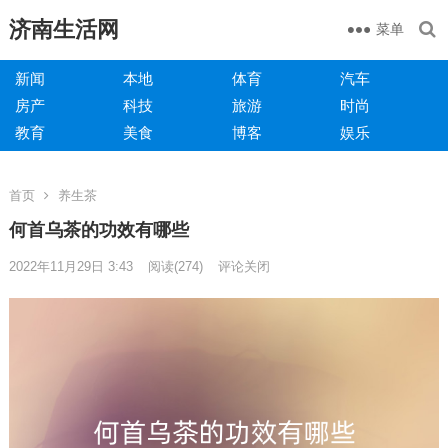
济南生活网
菜单
新闻
本地
体育
汽车
房产
科技
旅游
时尚
教育
美食
博客
娱乐
首页
养生茶
何首乌茶的功效有哪些
2022年11月29日 3:43
阅读
(274)
评论关闭