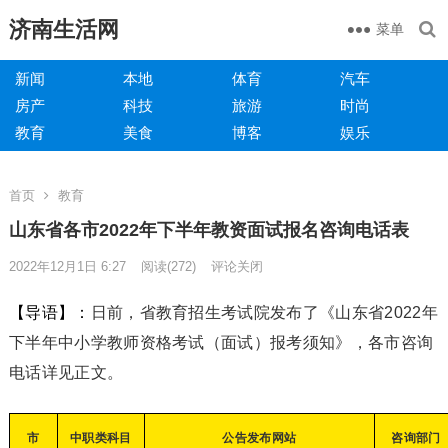
济南生活网
菜单
新闻
本地
体育
汽车
房产
科技
旅游
时尚
教育
美食
博客
娱乐
首页
教育
山东省各市2022年下半年教资面试报名咨询电话表
2022年12月1日 6:27
阅读
(272)
评论关闭
【导语】：
日前，省教育招生考试院发布了《山东省2022年
下半年中小学教师资格考试（面试）报考须知》，各市咨询
电话详见正文。
市
中职类科目
公告发布网站
咨询部门