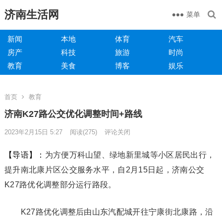
济南生活网
菜单
新闻
本地
体育
汽车
房产
科技
旅游
时尚
教育
美食
博客
娱乐
首页
教育
济南K27路公交优化调整时间+路线
2023年2月15日 5:27
阅读
(275)
评论关闭
【导语】：
为方便万科山望、绿地新里城等小区居民出行，
提升南北康片区公交服务水平，自2月15日起，济南公交
K27路优化调整部分运行路段。
K27路优化调整后由山东汽配城开往宁康街北康路，沿