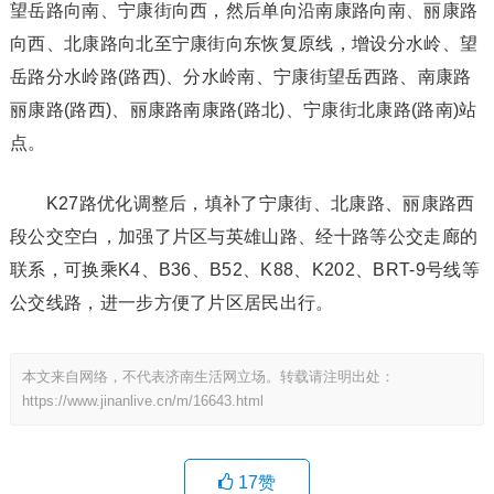
望岳路向南、宁康街向西，然后单向沿南康路向南、丽康路
向西、北康路向北至宁康街向东恢复原线，增设分水岭、望
岳路分水岭路(路西)、分水岭南、宁康街望岳西路、南康路
丽康路(路西)、丽康路南康路(路北)、宁康街北康路(路南)站
点。
K27路优化调整后，填补了宁康街、北康路、丽康路西
段公交空白，加强了片区与英雄山路、经十路等公交走廊的
联系，可换乘K4、B36、B52、K88、K202、BRT-9号线等
公交线路，进一步方便了片区居民出行。
本文来自网络，不代表济南生活网立场。转载请注明出处：
https://www.jinanlive.cn/m/16643.html
17
赞