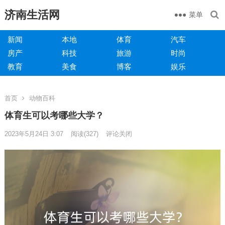
济南生活网
菜单
新闻
本地
体育
汽车
房产
科技
旅游
时尚
教育
美食
博客
娱乐
首页
动物百科
体育生可以考哪些大学？
2023年5月24日 3:07
阅读
(327)
评论关闭