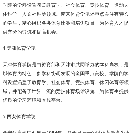
学院的学科设置涵盖教育学、社会体育、竞技体育、运动人
体科学、人文社科等领域。南京体育学院还重点关注有特长
的学生，精心组织各类体育比赛和培训项目，为体育人才提
供充分的锻炼和提高机会。
4.天津体育学院
天津体育学院是由教育部和天津市共同举办的本科高校，是
以体育为特色，多学科协调发展的全国重点高校。学院的学
科设置涵盖了教育学、社会体育、竞技体育、休闲体育等领
域，并配备了世界一流的竞技体育场馆设施，为体育生提供
优质的学习环境和实践平台。
5.西安体育学院
西安体育学院创建于1964年，是全国唯一的以体育教育为本