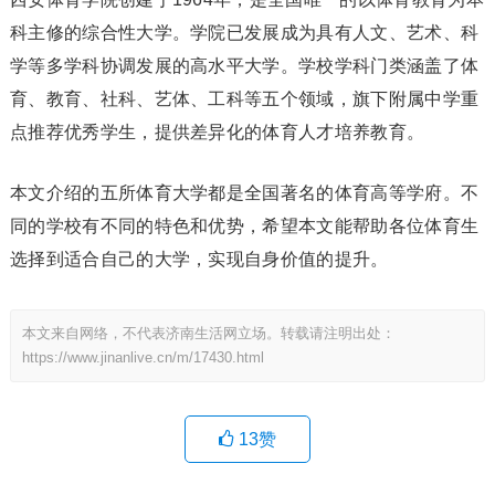
科主修的综合性大学。学院已发展成为具有人文、艺术、科
学等多学科协调发展的高水平大学。学校学科门类涵盖了体
育、教育、社科、艺体、工科等五个领域，旗下附属中学重
点推荐优秀学生，提供差异化的体育人才培养教育。
本文介绍的五所体育大学都是全国著名的体育高等学府。不
同的学校有不同的特色和优势，希望本文能帮助各位体育生
选择到适合自己的大学，实现自身价值的提升。
本文来自网络，不代表济南生活网立场。转载请注明出处：
https://www.jinanlive.cn/m/17430.html
13
赞