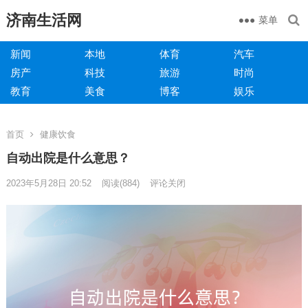
济南生活网
菜单
新闻
本地
体育
汽车
房产
科技
旅游
时尚
教育
美食
博客
娱乐
首页
健康饮食
自动出院是什么意思？
2023年5月28日 20:52
阅读
(884)
评论关闭