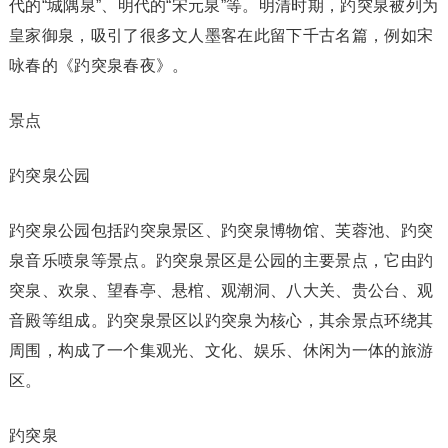
代的“城隅泉”、明代的“宋元泉”等。明清时期，趵突泉被列为
皇家御泉，吸引了很多文人墨客在此留下千古名篇，例如宋
咏春的《趵突泉春夜》。
景点
趵突泉公园
趵突泉公园包括趵突泉景区、趵突泉博物馆、芙蓉池、趵突
泉音乐喷泉等景点。趵突泉景区是公园的主要景点，它由趵
突泉、欢泉、望春亭、悬棺、观潮洞、八大关、贵公台、观
音殿等组成。趵突泉景区以趵突泉为核心，其余景点环绕其
周围，构成了一个集观光、文化、娱乐、休闲为一体的旅游
区。
趵突泉