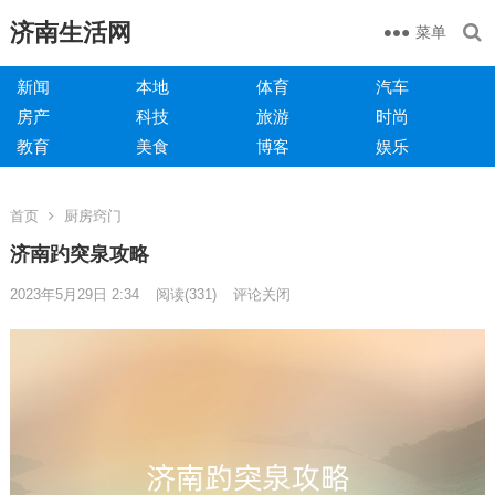
济南生活网
菜单
新闻
本地
体育
汽车
房产
科技
旅游
时尚
教育
美食
博客
娱乐
首页
厨房窍门
济南趵突泉攻略
2023年5月29日 2:34
阅读
(331)
评论关闭