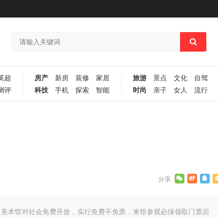
英超
房产
新房
装修
家居
旅游
景点
文化
自驾
测评
科技
手机
探索
智能
时尚
亲子
女人
流行
东美术馆对社会免费开放，实行免费不免票，来馆参观必须领取门票后