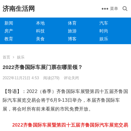
济南生活网
菜单
新闻
本地
体育
汽车
房产
科技
旅游
时尚
教育
美食
博客
娱乐
首页
娱乐
2022齐鲁国际车展门票在哪里领？
2022年11月21日 4:53
阅读
(279)
评论关闭
【导语】：
2022（春季）齐鲁国际车展暨第四十五届齐鲁国
际汽车展览交易会将于6月9-13日举办，本届齐鲁国际车
展，将会对所有前来看展的市民免费开放。
2022齐鲁国际车展暨第四十五届齐鲁国际汽车展览交易