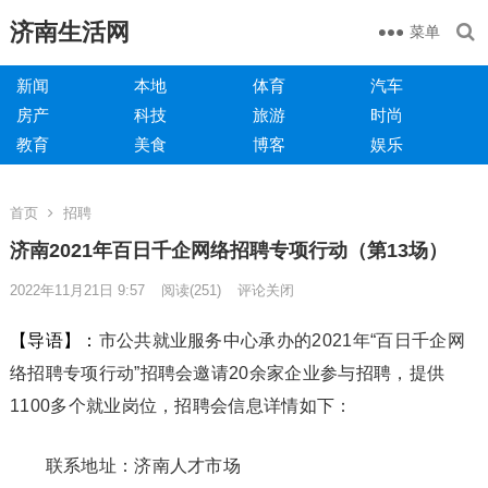
济南生活网
菜单
新闻
本地
体育
汽车
房产
科技
旅游
时尚
教育
美食
博客
娱乐
首页
招聘
济南2021年百日千企网络招聘专项行动（第13场）
2022年11月21日 9:57
阅读
(251)
评论关闭
【导语】：
市公共就业服务中心承办的2021年“百日千企网
络招聘专项行动”招聘会邀请20余家企业参与招聘，提供
1100多个就业岗位，招聘会信息详情如下：
联系地址：济南人才市场