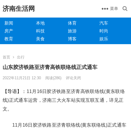
济南生活网
菜单
新闻
本地
体育
汽车
房产
科技
旅游
时尚
教育
美食
博客
娱乐
首页
出行
山东胶济铁路至济青高铁联络线正式通车
2022年11月21日 12:30
阅读
(286)
评论关闭
【导语】：
11月16日胶济铁路至济青高铁联络线(黄东联络
线)正式通车运营，济南三大火车站实现互联互通，详见正
文。
11月16日胶济铁路至济青联络线(黄东联络线)正式通车