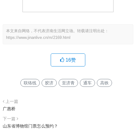
本文来自网络，不代表济南生活网立场。转载请注明出处：
https://www.jinanlive.cn/m/2169.html
16
赞
联络线
胶济
至济青
通车
高铁
上一篇
广惠桥
下一篇
山东省博物馆门票怎么预约？