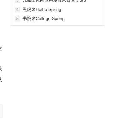
3
Mountain Waterfall Scenic Area
黑虎泉Heihu Spring
4
书院泉College Spring
5
企
杀
复