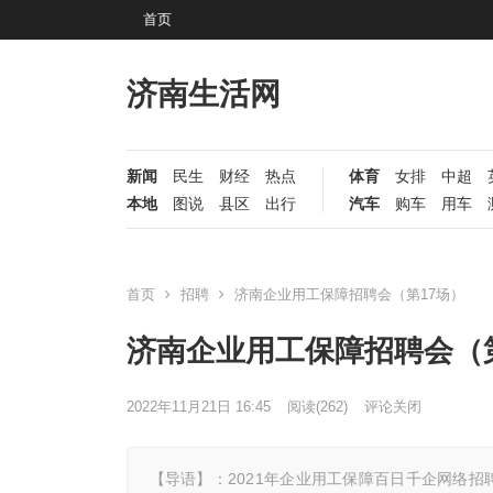
首页
济南生活网
新闻
民生
财经
热点
体育
女排
中超
本地
图说
县区
出行
汽车
购车
用车
首页
招聘
济南企业用工保障招聘会（第17场）
济南企业用工保障招聘会（第
2022年11月21日 16:45
阅读
(262)
评论关闭
【导语】：2021年企业用工保障百日千企网络招聘