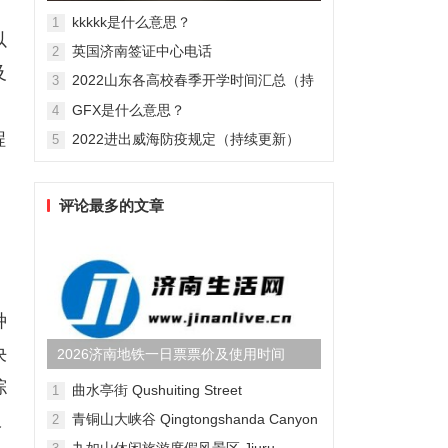
辉大尺度激情床戏肉搏照(...
kkkkk是什么意思？
1
以
英国济南签证中心电话
2
及
2022山东各高校春季开学时间汇总（持
3
续更新）
GFX是什么意思？
4
程
2022进出威海防疫规定（持续更新）
5
评论最多的文章
种
决
2026济南地铁一日票票价及使用时间
综
曲水亭街 Qushuiting Street
1
吸
青铜山大峡谷 Qingtongshanda Canyon
2
九如山休闲旅游度假风景区 Jiuru