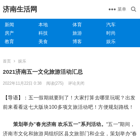
济南生活网
菜单
新闻
本地
体育
汽车
房产
科技
旅游
时尚
教育
美食
博客
娱乐
首页
娱乐
2021济南五一文化旅游活动汇总
2022年11月22日 0:38
阅读
(275)
评论关闭
【导语】：
五一假期就要到了！大家打算去哪里玩呢？出发
前来看看这七大版块100多项文旅活动吧！方便规划路线！
策划举办“春光济南 欢乐五一”系列活动。
“五一”期间，
济南市文化和旅游局组织区县文旅部门和企业，策划举办“春