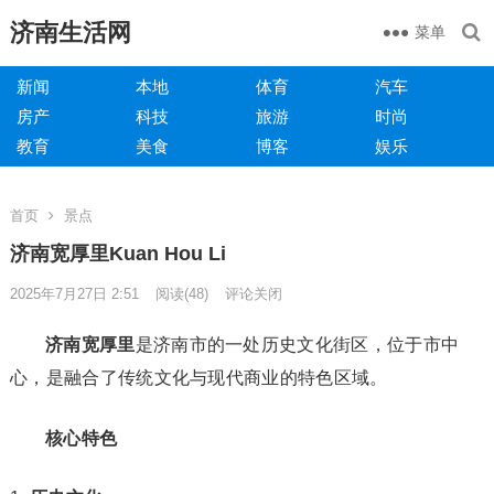
济南生活网
菜单
新闻
本地
体育
汽车
房产
科技
旅游
时尚
教育
美食
博客
娱乐
首页
景点
济南宽厚里Kuan Hou Li
2025年7月27日 2:51
阅读
(48)
评论关闭
济南宽厚里
是济南市的一处历史文化街区，位于市中
心，是融合了传统文化与现代商业的特色区域。
核心特色