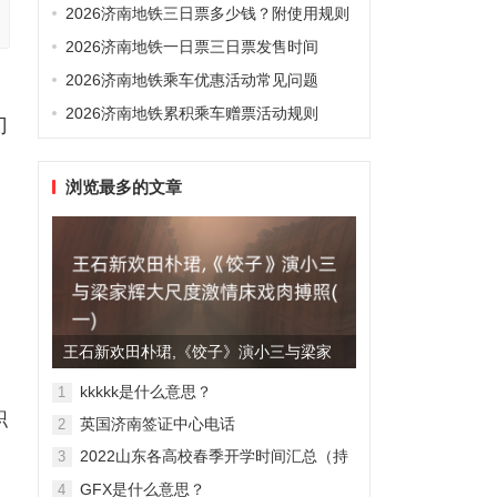
2026济南地铁三日票多少钱？附使用规则
2026济南地铁一日票三日票发售时间
2026济南地铁乘车优惠活动常见问题
2026济南地铁累积乘车赠票活动规则
门
浏览最多的文章
王石新欢田朴珺,《饺子》演小三与梁家
辉大尺度激情床戏肉搏照(...
kkkkk是什么意思？
1
职
英国济南签证中心电话
2
2022山东各高校春季开学时间汇总（持
3
续更新）
GFX是什么意思？
4