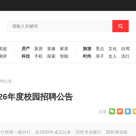
英超
房产
新房
装修
家居
旅游
景点
文化
自驾
测评
科技
手机
探索
智能
时尚
亲子
女人
流行
招聘公告
26年度校园招聘公告
行所辖一级分行。自1955年成立以来，历经专业银行、国有商业银