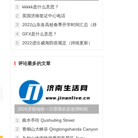
辉大尺度激情床戏肉搏照(...
kkkkk是什么意思？
1
英国济南签证中心电话
2
2022山东各高校春季开学时间汇总（持
3
续更新）
GFX是什么意思？
4
2022进出威海防疫规定（持续更新）
5
评论最多的文章
2026济南地铁一日票票价及使用时间
曲水亭街 Qushuiting Street
1
青铜山大峡谷 Qingtongshanda Canyon
2
九如山休闲旅游度假风景区 Jiuru