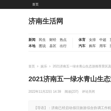
首页
济南生活网
新闻
民生
财经
热点
体育
女排
中超
本地
图说
县区
出行
汽车
购车
用车
首页
娱乐
2021济南五一绿水青山生态游推荐景区
2021济南五一绿水青山生
2022年11月22日 14:39
阅读
(237)
评论关闭
【导语】：济南已经启动假日旅游综合协调工作