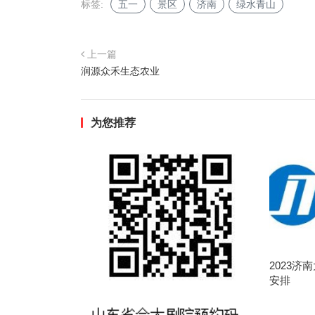
标签:
五一
景区
济南
绿水青山
上一篇
润源众禾生态农业
为您推荐
2023济
安排