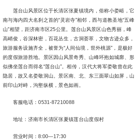
莲台山风景区位于长清区张夏镇境内，俗称小娄峪，它
南与海内四大名刹之首的“灵岩寺”相邻，西与道教圣地“五峰
山”相望，距济南市区25公里。莲台山风景区山色秀丽，峰
高峭俊，谷深林密，百花丛生，古洞荟萃，文物古迹众多，
旅游服务设施齐全，被誉为“人间仙境，世外桃源”，是极好
的度假旅游胜地。景区因山风景奇秀、山峰环抱如城廓、形
似佛坐莲台而得名“莲台山”。相传，汉代大将军娄敬曾在此
隐居，故又名娄敬洞山。景区南、北、东三面翠山如屏，山
前印山对峙，沟壑纵横，景色如画。
客服电话：0531-87210088
地址：济南市长清区张夏镇莲台山度假村
营业时间：8:00—17:30