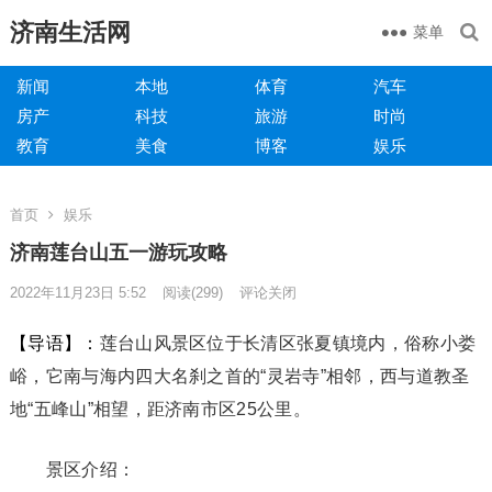
济南生活网
菜单
新闻
本地
体育
汽车
房产
科技
旅游
时尚
教育
美食
博客
娱乐
首页
娱乐
济南莲台山五一游玩攻略
2022年11月23日 5:52
阅读
(299)
评论关闭
【导语】：
莲台山风景区位于长清区张夏镇境内，俗称小娄
峪，它南与海内四大名刹之首的“灵岩寺”相邻，西与道教圣
地“五峰山”相望，距济南市区25公里。
景区介绍：