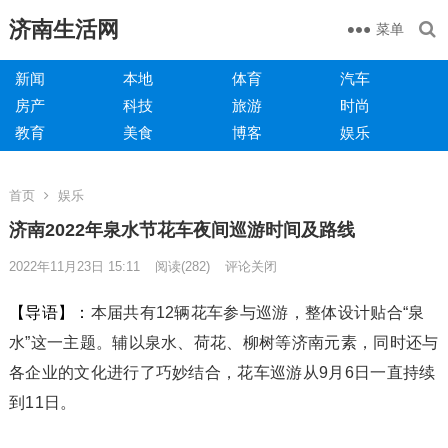
济南生活网
菜单
新闻
本地
体育
汽车
房产
科技
旅游
时尚
教育
美食
博客
娱乐
首页
娱乐
济南2022年泉水节花车夜间巡游时间及路线
2022年11月23日 15:11
阅读
(282)
评论关闭
【导语】：
本届共有12辆花车参与巡游，整体设计贴合“泉
水”这一主题。辅以泉水、荷花、柳树等济南元素，同时还与
各企业的文化进行了巧妙结合，花车巡游从9月6日一直持续
到11日。