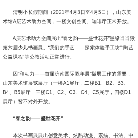
清明小长假期间（2021年4月3日至4月5日），山东美
术馆A层艺术助力空间，一楼文创空间、咖啡厅正常开放。
A层艺术助力空间展出“春之韵——盛世花开”墨缘当当猴
第六届少儿书画展。“我们的手艺——探索体验手工坊”“陶艺
公益课程”等公教活动正常进行。
因”和动力——首届济南国际双年展”撤展工作的需要，
山东美术馆展览展厅（一楼A1展厅，二楼B1、B2、B3、
B4、B5展厅，三楼C1、C2、C3、C4、C5展厅，四楼D1
展厅）暂不对外开放。
“春之韵——
盛世花开”
本次书画展展出创意美术、炫酷动漫、素描、书法、中