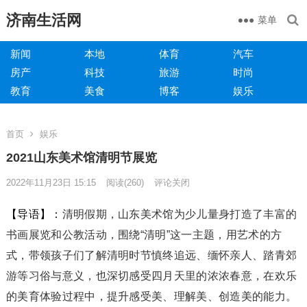
济南生活网
菜单
新闻
本地
体育
汽车
房产
科技
旅游
时尚
教育
美食
博客
娱乐
首页
娱乐
2021山东美术馆清明节展览
2022年11月23日 15:15
阅读
(260)
评论关闭
【导语】：
清明假期，山东美术馆为少儿量身打造了丰富的
书画展览和公教活动，围绕“清明”这一主题，用艺术的方
式，带领孩子们了解清明时节慎终追远、缅怀亲人、踏青郊
游等习俗与意义，也深切感受四月天里的浓浓春意，在欢乐
的美育体验过程中，提升感受美、理解美、创造美的能力。