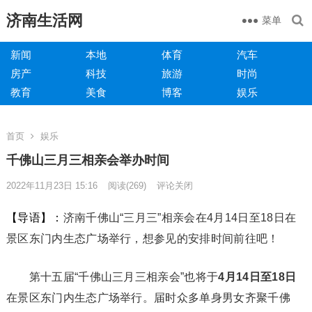
济南生活网
菜单
新闻
本地
体育
汽车
房产
科技
旅游
时尚
教育
美食
博客
娱乐
首页
娱乐
千佛山三月三相亲会举办时间
2022年11月23日 15:16
阅读
(269)
评论关闭
【导语】：
济南千佛山“三月三”相亲会在4月14日至18日在
景区东门内生态广场举行，想参见的安排时间前往吧！
第十五届“千佛山三月三相亲会”也将于
4月14日至18日
在景区东门内生态广场举行。届时众多单身男女齐聚千佛