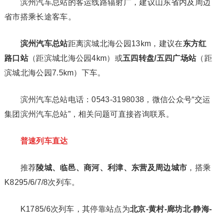
滨州汽车总站的客运线路辐射广，建议山东省内及周边
省市搭乘长途客车。
滨州汽车总站
距离滨城北海公园13km，建议在
东方红
路口站
（距滨城北海公园4km）或
五四转盘/五四广场站
（距
滨城北海公园7.5km）下车。
滨州汽车总站电话：0543-3198038，微信公众号“交运
集团滨州汽车总站”，相关问题可直接咨询联系。
普速列车直达
推荐
陵城、临邑、商河、利津、东营及周边城市
，搭乘
K8295/6/7/8次列车。
K1785/6次列车，其停靠站点为
北京-黄村-廊坊北-静海-