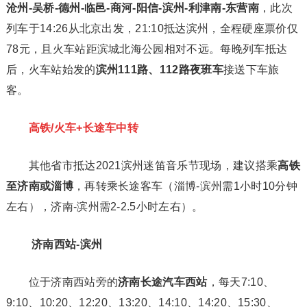
沧州-吴桥-德州-临邑-商河-阳信-滨州-利津南-东营南
，此次
列车于14:26从北京出发，21:10抵达滨州，全程硬座票价仅
78元，且火车站距滨城北海公园相对不远。每晚列车抵达
后，火车站始发的
滨州111路、112路夜班车
接送下车旅
客。
高铁/火车+长途车中转
其他省市抵达2021滨州迷笛音乐节现场，建议搭乘
高铁
至济南或淄博
，再转乘长途客车（淄博-滨州需1小时10分钟
左右），济南-滨州需2-2.5小时左右）。
济南西站-滨州
位于济南西站旁的
济南长途汽车西站
，每天7:10、
9:10、10:20、12:20、13:20、14:10、14:20、15:30、