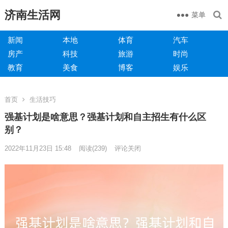
济南生活网
菜单
新闻
本地
体育
汽车
房产
科技
旅游
时尚
教育
美食
博客
娱乐
首页
生活技巧
强基计划是啥意思？强基计划和自主招生有什么区
别？
2022年11月23日 15:48
阅读
(239)
评论关闭