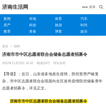
济南生活网
菜单
新闻
本地
体育
汽车
房产
科技
旅游
时尚
教育
美食
博客
娱乐
首页
招聘
济南市市中区志愿者联合会储备志愿者招募令
2022年11月23日 16:42
阅读
(247)
评论关闭
【导语】：
近日，山东省多地发生疫情，防控形势严峻复
杂，市中区志愿者联合会现面向全区发布疫情防控储备青年
志愿者招募令，详见正文。
济南市市中区志愿者联合会储备志愿者招募令