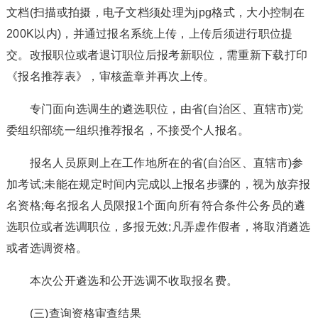
文档(扫描或拍摄，电子文档须处理为jpg格式，大小控制在
200K以内)，并通过报名系统上传，上传后须进行职位提
交。改报职位或者退订职位后报考新职位，需重新下载打印
《报名推荐表》，审核盖章并再次上传。
专门面向选调生的遴选职位，由省(自治区、直辖市)党
委组织部统一组织推荐报名，不接受个人报名。
报名人员原则上在工作地所在的省(自治区、直辖市)参
加考试;未能在规定时间内完成以上报名步骤的，视为放弃报
名资格;每名报名人员限报1个面向所有符合条件公务员的遴
选职位或者选调职位，多报无效;凡弄虚作假者，将取消遴选
或者选调资格。
本次公开遴选和公开选调不收取报名费。
(三)查询资格审查结果