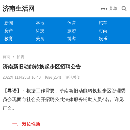
济南生活网
菜单
新闻
本地
体育
汽车
房产
科技
旅游
时尚
教育
美食
博客
娱乐
首页
招聘
济南新旧动能转换起步区招聘公告
2022年11月23日 16:43
阅读
(254)
评论关闭
【导语】：
根据工作需要，济南新旧动能转换起步区管理委
员会现面向社会公开招聘公共法律服务辅助人员4名。详见
正文。
一、岗位性质