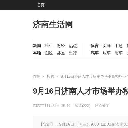
首页
济南生活网
新闻
民生
财经
热点
体育
女排
中超
本地
图说
县区
出行
汽车
购车
用车
首页
招聘
9月16日济南人才市场举办秋季高校毕业
9月16日济南人才市场举办
2022年11月23日 16:46
阅读
(223)
评论关闭
【导语】：9月16日（周三）9:00-12:0