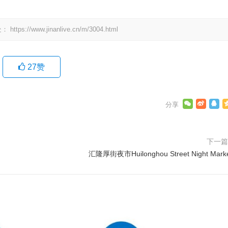
处：
https://www.jinanlive.cn/m/3004.html
27
赞
下一
汇隆厚街夜市Huilonghou Street Night Mark