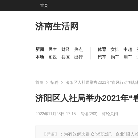
首页
济南生活网
新闻
民生
财经
热点
体育
女排
中超
本地
图说
县区
出行
汽车
购车
用车
首页
招聘
济阳区人社局举办2021年“春风行动”现
济阳区人社局举办2021年
2022年11月23日 17:15
阅读
(283)
评论关闭
【导语】：为有效解决群众“求职难”、企业“招人难