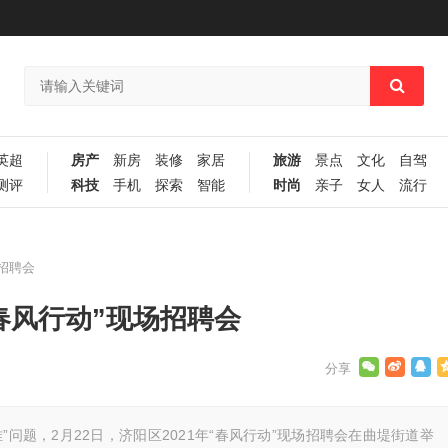
英超
房产
新房
装修
家居
旅游
景点
文化
自驾
测评
科技
手机
探索
智能
时尚
亲子
女人
流行
场招聘会
“春风行动”现场招聘会
”问题，2月22日，济阳区2021年“春风行动”现场招聘会在曲堤街道举