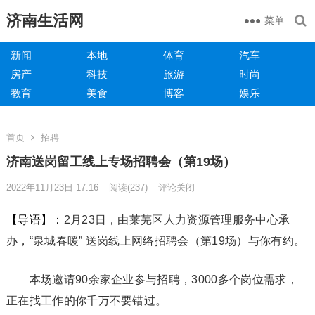
济南生活网
菜单
新闻
本地
体育
汽车
房产
科技
旅游
时尚
教育
美食
博客
娱乐
首页
招聘
济南送岗留工线上专场招聘会（第19场）
2022年11月23日 17:16
阅读
(237)
评论关闭
【导语】：
2月23日，由莱芜区人力资源管理服务中心承
办，“泉城春暖” 送岗线上网络招聘会（第19场）与你有约。
本场邀请90余家企业参与招聘，3000多个岗位需求，
正在找工作的你千万不要错过。