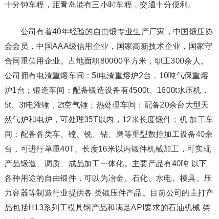
十分钟车程，距青岛港有三小时车程，交通十分便利。
公司有着40年经验的自由锻专业生产厂家，中国锻压协
会会员，中国AAA级信用企业，国家高新技术企业，国家守
合同重信用企业。占地面积80000平方米，职工300余人。
公司拥有电渣重熔车间：5t电渣重熔炉2台，10吨气保重熔
炉1台；锻造车间：配备锻造设备有4500t、1600t水压机，
5t、3t电液锤，2t空气锤；热处理车间：配备20余台大型天
然气炉和电炉，可处理35T以内，12米长度锻件；机 加工车
间：配备各类车、镗、铣、钻、磨等重型数控加工设备40余
台，可进行单重40T、长度16米以内锻件机械加工，可实现
产品锻造、调质、成品加工一体化。主要产品有40吨 以下
各种用途的自由锻件，可以为冶金、石化、水电、模具、压
力容器等制造行业提供各 类锻压件产品。目前公司的主打产
品包括H13系列工模具钢产品和满足API要求的石油机械 类