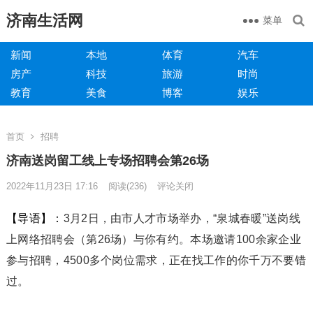
济南生活网
菜单
新闻
本地
体育
汽车
房产
科技
旅游
时尚
教育
美食
博客
娱乐
首页
招聘
济南送岗留工线上专场招聘会第26场
2022年11月23日 17:16
阅读
(236)
评论关闭
【导语】：
3月2日，由市人才市场举办，“泉城春暖”送岗线
上网络招聘会（第26场）与你有约。本场邀请100余家企业
参与招聘，4500多个岗位需求，正在找工作的你千万不要错
过。