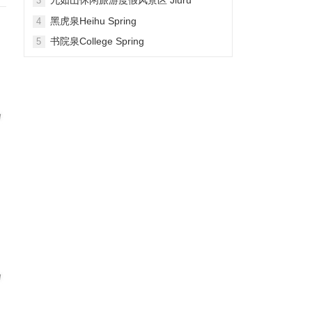
3
Mountain Waterfall Scenic Area
黑虎泉Heihu Spring
4
书院泉College Spring
5