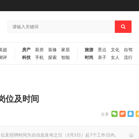
英超
房产
新房
装修
家居
旅游
景点
文化
自驾
测评
科技
手机
探索
智能
时尚
亲子
女人
流行
岗位及时间
岗位及招聘时间为自信息发布之日（3月3日）起7个工作日内。 山