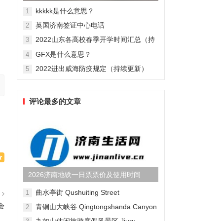
辉大尺度激情床戏肉搏照(...
kkkkk是什么意思？
1
英国济南签证中心电话
2
2022山东各高校春季开学时间汇总（持
3
续更新）
GFX是什么意思？
4
2022进出威海防疫规定（持续更新）
5
评论最多的文章
2026济南地铁一日票票价及使用时间
曲水亭街 Qushuiting Street
1
篇
会
青铜山大峡谷 Qingtongshanda Canyon
2
九如山休闲旅游度假风景区 Jiuru