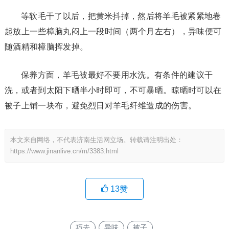
等软毛干了以后，把黄米抖掉，然后将羊毛被紧紧地卷
起放上一些樟脑丸闷上一段时间（两个月左右），异味便可
随酒精和樟脑挥发掉。
保养方面，羊毛被最好不要用水洗。有条件的建议干
洗，或者到太阳下晒半小时即可，不可暴晒。晾晒时可以在
被子上铺一块布，避免烈日对羊毛纤维造成的伤害。
本文来自网络，不代表济南生活网立场。转载请注明出处：
https://www.jinanlive.cn/m/3383.html
13
赞
巧去
异味
被子