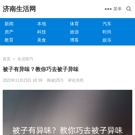
济南生活网
菜单
新闻
本地
体育
汽车
房产
科技
旅游
时尚
教育
美食
博客
娱乐
首页
生活技巧
被子有异味？教你巧去被子异味
2022年11月23日 18:39
阅读
(257)
评论关闭