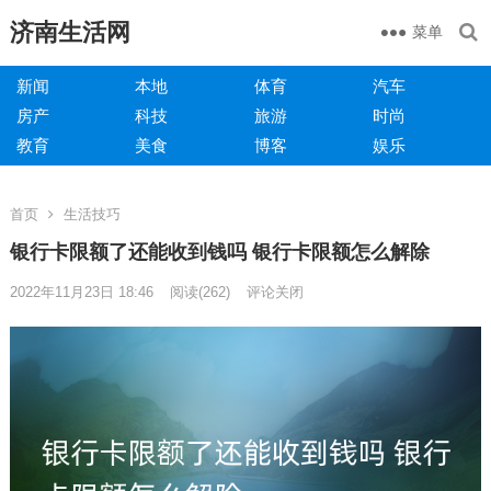
济南生活网
菜单
新闻
本地
体育
汽车
房产
科技
旅游
时尚
教育
美食
博客
娱乐
首页
生活技巧
银行卡限额了还能收到钱吗 银行卡限额怎么解除
2022年11月23日 18:46
阅读
(262)
评论关闭