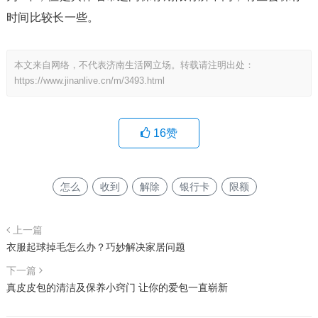
时间比较长一些。
本文来自网络，不代表济南生活网立场。转载请注明出处：
https://www.jinanlive.cn/m/3493.html
16
赞
怎么
收到
解除
银行卡
限额
上一篇
衣服起球掉毛怎么办？巧妙解决家居问题
下一篇
真皮皮包的清洁及保养小窍门 让你的爱包一直崭新