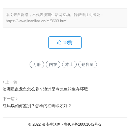
本文来自网络，不代表济南生活网立场。转载请注明出处：
https://www.jinanlive.cn/m/3603.html
18
赞
万册
内在
本土
销售量
上一篇
澳洲星点龙鱼怎么养？澳洲星点龙鱼的生存环境
下一篇
红玛瑙如何鉴别？怎样的红玛瑙才好？
© 2022
济南生活网
-
鲁ICP备18001642号-2