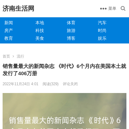
济南生活网
菜单
新闻
本地
体育
汽车
房产
科技
旅游
时尚
教育
美食
博客
娱乐
首页
流行
销售量最大的新闻杂志 《时代》6个月内在美国本土就
发行了406万册
2022年11月24日 4:01
阅读
(329)
评论关闭