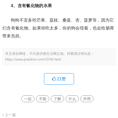
4、含有氰化物的水果
狗狗不宜多吃芒果、荔枝、桑葚、杏、菠萝等，因为它
们含有氰化物。如果你吃太多，你的狗会噎着，也会给肠胃
带来负担。
本文来自网络，不代表济南生活网立场。转载请注明出处：
https://www.jinanlive.cn/m/3744.html
21
赞
一起
不能
了解
什么
作用
上一篇