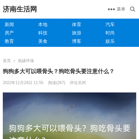
济南生活网
菜单
新闻
本地
体育
汽车
房产
科技
旅游
时尚
教育
美食
博客
娱乐
首页
低碳环保
狗狗多大可以喂骨头？狗吃骨头要注意什么？
2022年11月24日 11:55
阅读
(267)
评论关闭