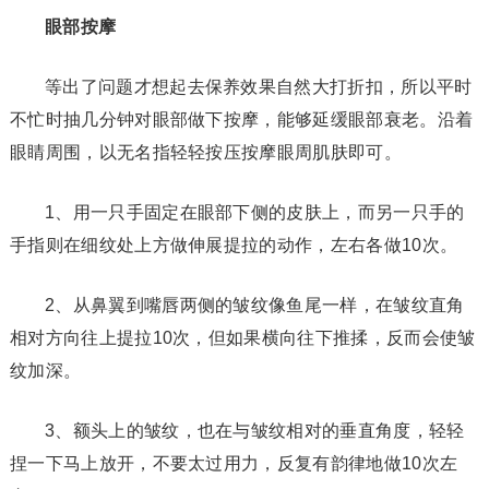
眼部按摩
等出了问题才想起去保养效果自然大打折扣，所以平时
不忙时抽几分钟对眼部做下按摩，能够延缓眼部衰老。沿着
眼睛周围，以无名指轻轻按压按摩眼周肌肤即可。
1、用一只手固定在眼部下侧的皮肤上，而另一只手的
手指则在细纹处上方做伸展提拉的动作，左右各做10次。
2、从鼻翼到嘴唇两侧的皱纹像鱼尾一样，在皱纹直角
相对方向往上提拉10次，但如果横向往下推揉，反而会使皱
纹加深。
3、额头上的皱纹，也在与皱纹相对的垂直角度，轻轻
捏一下马上放开，不要太过用力，反复有韵律地做10次左