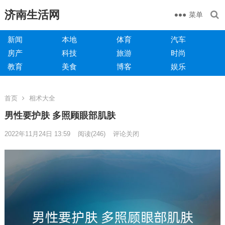
济南生活网
菜单
新闻
本地
体育
汽车
房产
科技
旅游
时尚
教育
美食
博客
娱乐
首页
相术大全
男性要护肤 多照顾眼部肌肤
2022年11月24日 13:59
阅读
(246)
评论关闭