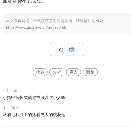
面常常会不负责任。
本文来自网络，不代表济南生活网立场。转载请注明出处：
https://www.jinanlive.cn/m/3778.html
13
赞
代表
分析
男人
面相
上一篇
小指甲留长或戴尾戒可以防小人吗
下一篇
从眉毛和脸上的痣看男人的桃花运