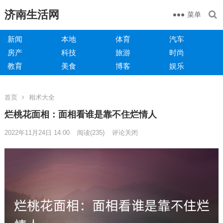
济南生活网
菜单
新闻
本地
体育
汽车
房产
科技
旅游
时尚
教育
美食
博客
娱乐
首页
相术大全
烂桃花面相：面相看谁是靠不住烂情人
2022年11月24日 14:00
阅读
(235)
评论关闭