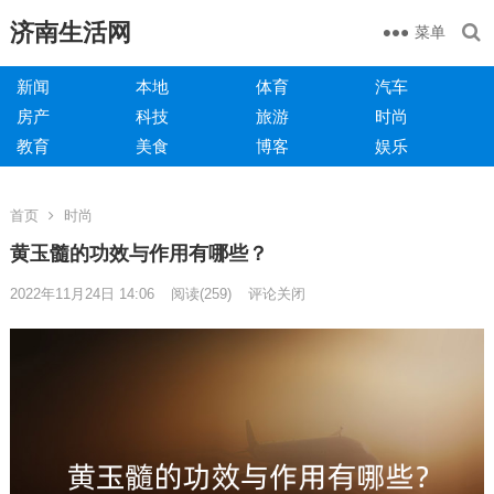
济南生活网
菜单
新闻
本地
体育
汽车
房产
科技
旅游
时尚
教育
美食
博客
娱乐
首页
时尚
黄玉髓的功效与作用有哪些？
2022年11月24日 14:06
阅读
(259)
评论关闭