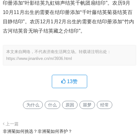
印册添加“叶影结英九虹锦声结英千帆团扇结印”。农历9月
10月11月出生的需要在结印册添加“千叶藤结英菊葵结英百
目静结印”。农历12月1月2月出生的需要在结印册添加“竹内
古河结英音无响子结英藏之介结印”。
本文来自网络，不代表济南生活网立场。转载请注明出处：
https://www.jinanlive.cn/m/3936.html
13
赞
为什么
什么
原因
噩梦
经常
上一篇
非洲菊如何挑选？非洲菊如何养护？