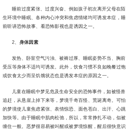
睡前过度紧张、过度兴奋、例如孩子初次离开父母在陌
生环境中睡眠、各种内心冲突和焦虑情绪均可诱发本症，睡
前听讲恐怖故事、看恐怖影视也是诱因之一。
2、
身体因素
发热、卧室空气污浊、被褥过厚、睡眠姿势不当、胸前
受压等身体不适均可诱发。此外，饮食习惯不良如晚餐过饱
或饮食太少而呈饥饿状态也是诱发本症的原因之一。
儿童在睡眠中梦见危及生命安全的恐怖事件，如被怪兽
追赶，从悬崖上掉下来等，梦境千奇百怪、荒诞离奇。可怕
的梦境使儿童焦虑紧张、表情惊恐、面色苍白、出汗、心跳
加快等。由于睡眠中肌肉松弛，所以，常常挣扎不动，似被
缠住一般。恶梦很容易被叫醒或被梦境惊醒，醒后很快意识