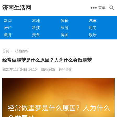
济南生活网
菜单
新闻
本地
体育
汽车
房产
科技
旅游
时尚
教育
美食
博客
娱乐
首页
植物百科
经常做噩梦是什么原因？人为什么会做噩梦
2022年11月24日 14:10
阅读
(243)
评论关闭