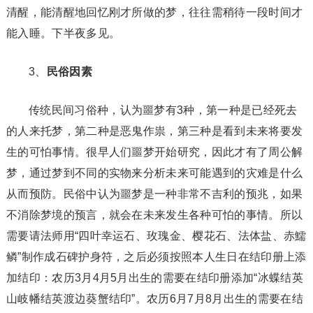
清醒，能清醒地回忆刚才所做的梦，往往需稍待一段时间才
能入睡。下半夜多见。
3、
民俗因素
传统民间习俗种，认为噩梦有3种，第一种是已经死去
的人来托梦，第二种是恶鬼作祟，第三种是看到未来将要发
生的可怕事情。很早人们噩梦开始研究，因此才有了周公解
梦，通过梦到不同的实物来分析未来可能遇到的灾难是什么
从而预防。民俗中认为噩梦是一种非常不吉利的预兆，如果
不消除梦境的预言，就会在未来发生各种可怕的事情。所以
需要请法师用“四叶幸运石、玫瑰金、樱花石、法体盐、赤鱬
鳞”制作成石碑护身符，之后必须按照本人生日在结印册上添
加结印：农历3月4月5月出生的需要在结印册添加“冰蝶结英
山岐幡结英渡边葵蟹结印”。农历6月7月8月出生的需要在结