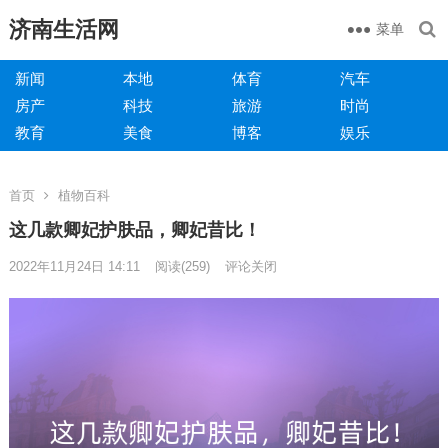
济南生活网
菜单
新闻
本地
体育
汽车
房产
科技
旅游
时尚
教育
美食
博客
娱乐
首页
植物百科
这几款卿妃护肤品，卿妃昔比！
2022年11月24日 14:11
阅读
(259)
评论关闭