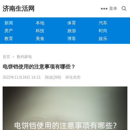
济南生活网
菜单
新闻
本地
体育
汽车
房产
科技
旅游
时尚
教育
美食
博客
娱乐
首页
数码家电
电饼铛使用的注意事项有哪些？
2022年11月24日 14:11
阅读
(268)
评论关闭