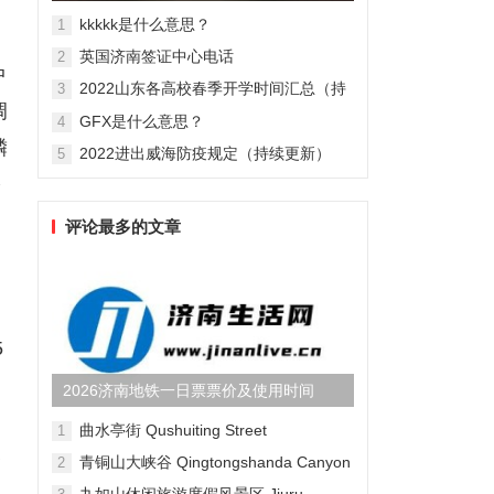
辉大尺度激情床戏肉搏照(...
kkkkk是什么意思？
1
英国济南签证中心电话
2
中
2022山东各高校春季开学时间汇总（持
3
续更新）
调
GFX是什么意思？
4
磷
2022进出威海防疫规定（持续更新）
5
多
评论最多的文章
5
2026济南地铁一日票票价及使用时间
曲水亭街 Qushuiting Street
1
各
青铜山大峡谷 Qingtongshanda Canyon
2
九如山休闲旅游度假风景区 Jiuru