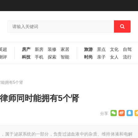
英超
房产
新房
装修
家居
旅游
景点
文化
自驾
测评
科技
手机
探索
智能
时尚
亲子
女人
流行
能拥有5个肾
律师同时能拥有5个肾
官，属于泌尿系统的一部分，负责过滤血液中的杂质、维持体液和电解