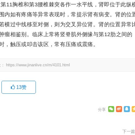
线，通过第11胸椎和第3腰椎棘突各作一水平线，肾即位于此纵
围内如有疼痛等异常表现时，常提示肾有病变。肾的位
若横过中线移至对侧，则为交叉异位肾。肾的位置异常
肿瘤相鉴别。临床上常将竖脊肌外侧缘与第12肋之间的
时，触压或叩击该区，常有压痛或震痛。
处：
https://www.jinanlive.cn/m/4101.html
13
赞
下一