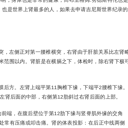
影响，身体也是非常的健康，而布里格姆.努德斯特伦也
，也是世界上肾最多的人，如果去申请吉尼斯世界纪录的
突，左侧正对第一腰椎横突，右肾由于肝脏关系比左肾
2厘米范围以内。肾脏是在横膈之下，体检时，除右肾下极
膜后方。左肾上端平第11胸椎下缘，下端平2腰椎下缘
过左肾后面的中部，右侧第12肋斜过右肾后面的上部。
肋前端，在腹后壁位于第12肋下缘与竖脊肌外缘的交角
处常有压痛或叩击痛。肾的体表投影：在后正中线两侧