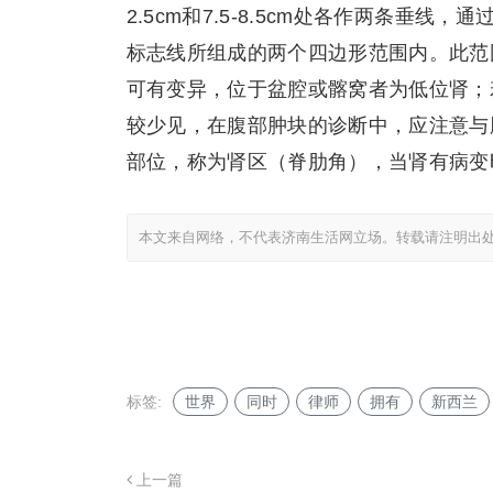
2.5cm和7.5-8.5cm处各作两条垂
标志线所组成的两个四边形范围内。此范
可有变异，位于盆腔或髂窝者为低位肾；
较少见，在腹部肿块的诊断中，应注意与
部位，称为肾区（脊肋角），当肾有病变
本文来自网络，不代表济南生活网立场。转载请注明出
标签:
世界
同时
律师
拥有
新西兰
上一篇