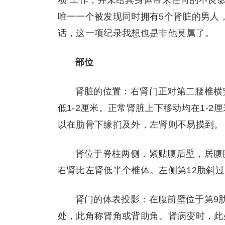
项”工作，并未给其身体带来任何的不良
唯一一个被发现同时拥有5个肾脏的男人
话，这一项纪录我想也是非他莫属了。
部位
肾脏的位置：右肾门正对第二腰椎横
低1-2厘米。正常肾脏上下移动均在1-
以在肋骨下缘扪及外，左肾则不易摸到。
肾位于脊柱两侧，紧贴腹后壁，居腹
右肾比左肾低半个椎体。左侧第12肋斜
肾门的体表投影：在腹前壁位于第9
处，此角称肾角或背助角。肾病变时，此