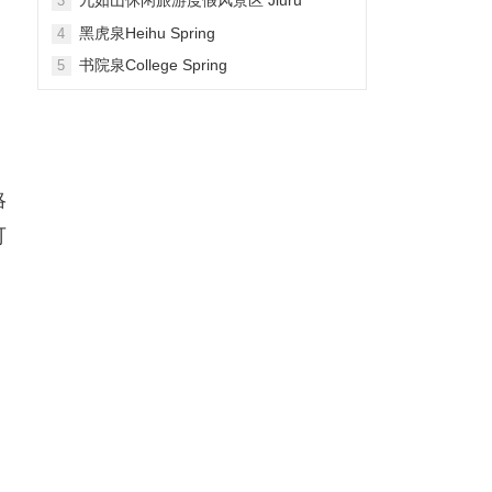
是
3
Mountain Waterfall Scenic Area
黑虎泉Heihu Spring
4
书院泉College Spring
5
略
可
。