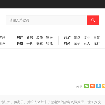
英超
房产
新房
装修
家居
旅游
景点
文化
自驾
测评
科技
手机
探索
智能
时尚
亲子
女人
流行
放远红外、负离子。并给人体带来了微电流的热电刺激效应。能有效改