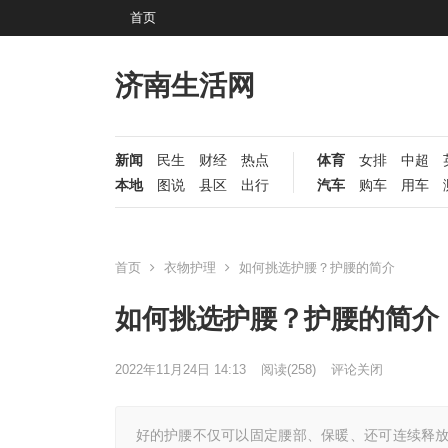
首页
济南生活网
新闻
民生
财经
热点
体育
女排
中超
本地
图说
县区
出行
汽车
购车
用车
首页
衣物护理
如何挑选护腰？护腰的简介
如何挑选护腰？护腰的简介
2022年11月24日 14:13
阅读
(258)
评论关闭
好的护腰不仅可以固定腰部、保暖、还可连续释