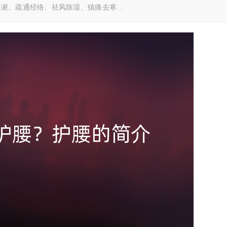
代谢、疏通经络、祛风除湿、镇痛去寒…