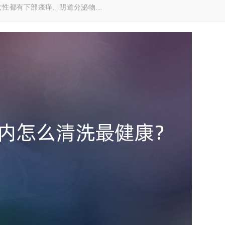
多女性都有下部瘙痒、阴道分泌物…