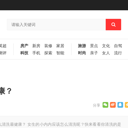
英超
房产
新房
装修
家居
旅游
景点
文化
自驾
测评
科技
手机
探索
智能
时尚
亲子
女人
流行
康？
么清洗最健康？ 女生的小内内应该怎么清洗呢？快来看看你清洗的是