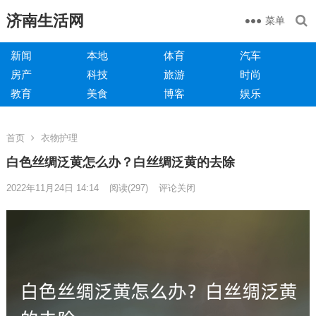
济南生活网
菜单
新闻
本地
体育
汽车
房产
科技
旅游
时尚
教育
美食
博客
娱乐
首页
衣物护理
白色丝绸泛黄怎么办？白丝绸泛黄的去除
2022年11月24日 14:14
阅读
(297)
评论关闭