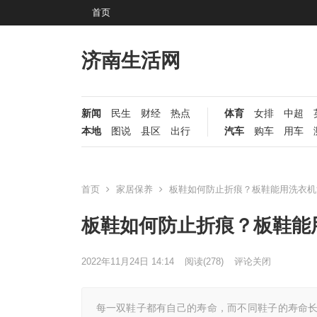
首页
济南生活网
新闻
民生
财经
热点
体育
女排
中超
本地
图说
县区
出行
汽车
购车
用车
首页
家居保养
板鞋如何防止折痕？板鞋能用洗衣机
板鞋如何防止折痕？板鞋能
2022年11月24日 14:14
阅读
(278)
评论关闭
每一双鞋子都有自己的寿命，而不同鞋子的寿命