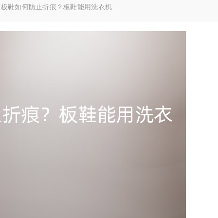
么板鞋如何防止折痕？板鞋能用洗衣机…