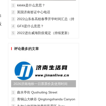
辉大尺度激情床戏肉搏照(...
kkkkk是什么意思？
1
英国济南签证中心电话
2
养
2022山东各高校春季开学时间汇总（持
3
续更新）
板
GFX是什么意思？
4
2022进出威海防疫规定（持续更新）
5
评论最多的文章
2026济南地铁一日票票价及使用时间
曲水亭街 Qushuiting Street
1
青铜山大峡谷 Qingtongshanda Canyon
2
九如山休闲旅游度假风景区 Jiuru