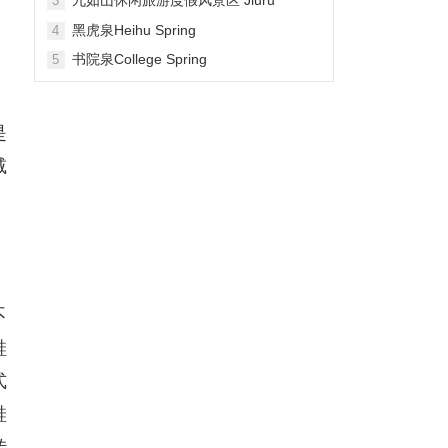
3
Mountain Waterfall Scenic Area
黑虎泉Heihu Spring
4
书院泉College Spring
5
是
减
不
鞋
式
鞋
转