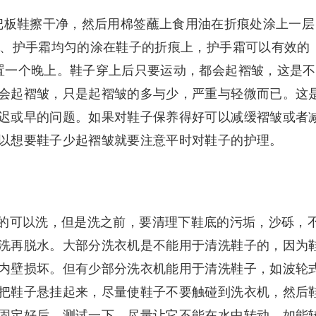
把板鞋擦干净，然后用棉签蘸上食用油在折痕处涂上一层
4、护手霜均匀的涂在鞋子的折痕上，护手霜可以有效的
置一个晚上。鞋子穿上后只要运动，都会起褶皱，这是不
会起褶皱，只是起褶皱的多与少，严重与轻微而已。这
迟或早的问题。如果对鞋子保养得好可以减缓褶皱或者
以想要鞋子少起褶皱就要注意平时对鞋子的护理。
的可以洗，但是洗之前，要清理下鞋底的污垢，沙砾，
洗再脱水。大部分洗衣机是不能用于清洗鞋子的，因为
内壁损坏。但有少部分洗衣机能用于清洗鞋子，如波轮
把鞋子悬挂起来，尽量使鞋子不要触碰到洗衣机，然后
固定好后，测试一下，尽量让它不能在水中转动，如能