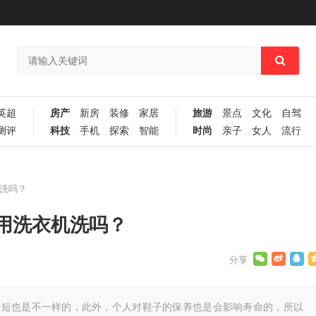
英超
房产
新房
装修
家居
旅游
景点
文化
自驾
测评
科技
手机
探索
智能
时尚
亲子
女人
流行
洗吗？
用洗衣机洗吗？
长短也是不一样的，此外，个人对鞋子的保养也是会影响寿命的，所以