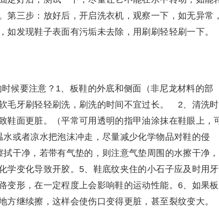
。第三步：放好后，开启洗衣机，观察一下，如无异常
，如发现鞋子表面有污垢未去除，用刷刷轻轻刷一下。
的时候要注意？1、板鞋的外底和侧面（非尼龙材料的部
软毛牙刷轻轻刷洗，刷洗的时间不宜过长。 2、清洗时
致鞋面更脏。（平常可用透明的指甲油涂抹在鞋眼上，
温水或者凉水把泡沫冲走，尽量减少化学物品对鞋的侵
擦拭干净，若带有气垫的，则注意气垫周围的水擦干净，
化学变化导致开胶。5、鞋底纹夹住的小石子应及时用牙
路变形，在一定程度上会影响鞋的运动性能。6、如果板
地方继续擦，这样会使伤口变得更脏，甚至裂纹变大。