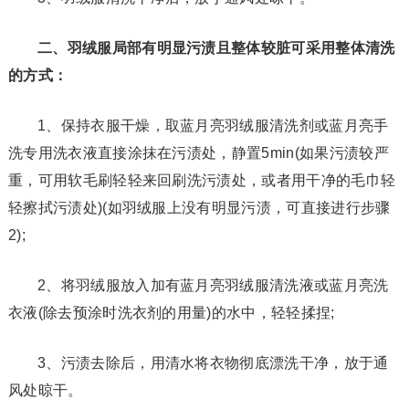
二、羽绒服局部有明显污渍且整体较脏可采用整体清洗
的方式：
1、保持衣服干燥，取蓝月亮羽绒服清洗剂或蓝月亮手
洗专用洗衣液直接涂抹在污渍处，静置5min(如果污渍较严
重，可用软毛刷轻轻来回刷洗污渍处，或者用干净的毛巾轻
轻擦拭污渍处)(如羽绒服上没有明显污渍，可直接进行步骤
2);
2、将羽绒服放入加有蓝月亮羽绒服清洗液或蓝月亮洗
衣液(除去预涂时洗衣剂的用量)的水中，轻轻揉捏;
3、污渍去除后，用清水将衣物彻底漂洗干净，放于通
风处晾干。