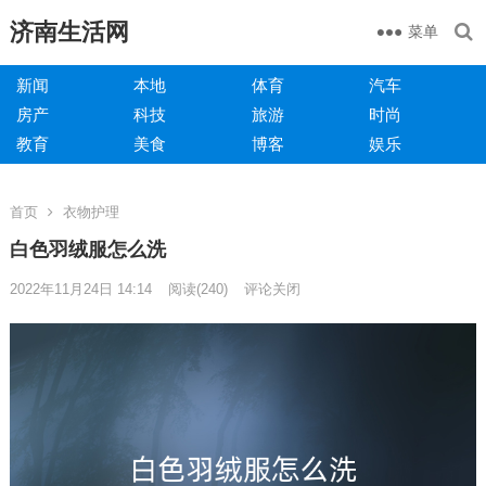
济南生活网
菜单
新闻
本地
体育
汽车
房产
科技
旅游
时尚
教育
美食
博客
娱乐
首页
衣物护理
白色羽绒服怎么洗
2022年11月24日 14:14
阅读
(240)
评论关闭