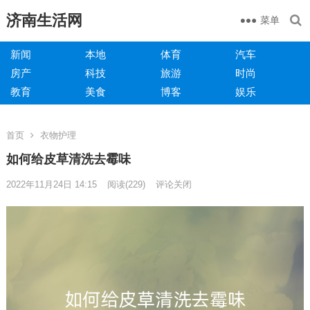
济南生活网
菜单
新闻
本地
体育
汽车
房产
科技
旅游
时尚
教育
美食
博客
娱乐
首页
衣物护理
如何给皮草清洗去霉味
2022年11月24日 14:15
阅读
(229)
评论关闭